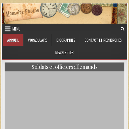
Skip to content
MENU
ACCUEIL
VOCABULAIRE
BIOGRAPHIES
CONTACT ET RECHERCHES
NEWSLETTER
Soldats et officiers allemands