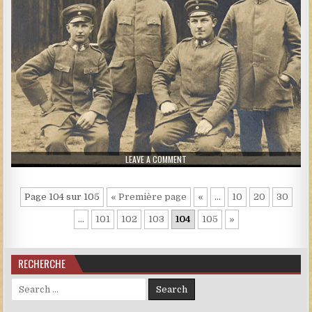
ON 222.JPG
LEAVE A COMMENT
Page 104 sur 105
« Première page
«
…
10
20
30
…
101
102
103
104
105
»
RECHERCHE
Search for: