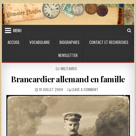
Skip to content
MENU
ACCUEIL
VOCABULAIRE
BIOGRAPHIES
CONTACT ET RECHERCHES
NEWSLETTER
POSTED IN
MILITAIRES
Brancardier allemand en famille
PUBLISHED DATE:
ON BRANCARDIER ALLEMAN
19 JUILLET 2004
LEAVE A COMMENT