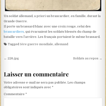
Un soldat allemand, a priori un brancardier, en famille, durant la
Grande Guerre.
Il porte un brassard blanc avec une croix rouge, celui des
brancardiers
, qui évacuaient les soldats blessés du champ de
bataille vers l’arrière. Les français portaient le même brassard.
Tagged
1ère guerre mondiale
,
allemand
Navigation de l’article
← 226.jpg
Soldats au repos →
Laisser un commentaire
Votre adresse e-mail ne sera pas publiée.
Les champs
obligatoires sont indiqués avec
*
Commentaire
*