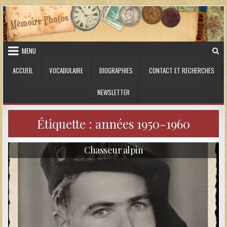
Skip to content
MENU
ACCUEIL
VOCABULAIRE
BIOGRAPHIES
CONTACT ET RECHERCHES
NEWSLETTER
Étiquette :
années 1950-1960
Chasseur alpin