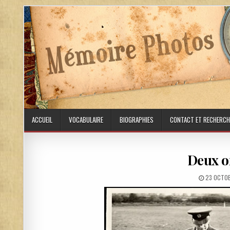
Skip to content
ACCUEIL
VOCABULAIRE
BIOGRAPHIES
CONTACT ET RECHERCH
Deux of
PUBLISHE
23 OCTO