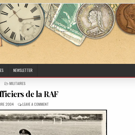
ES
NEWSLETTER
POSTED IN
MILITAIRES
ficiers de la RAF
D DATE:
ON DEUX OFFICIERS DE LA RAF
BRE 2004
LEAVE A COMMENT