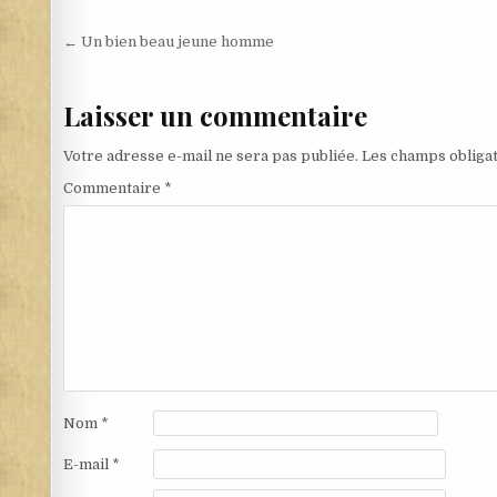
Navigation de l’article
← Un bien beau jeune homme
Laisser un commentaire
Votre adresse e-mail ne sera pas publiée.
Les champs obligat
Commentaire
*
Nom
*
E-mail
*