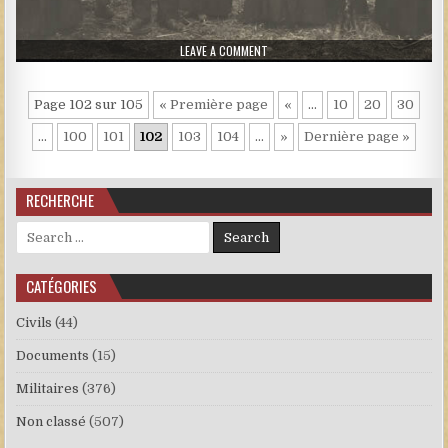
ON 240.JPG
LEAVE A COMMENT
Page 102 sur 105
« Première page
«
…
10
20
30
…
100
101
102
103
104
…
»
Dernière page »
RECHERCHE
Search for:
CATÉGORIES
Civils
(44)
Documents
(15)
Militaires
(376)
Non classé
(507)