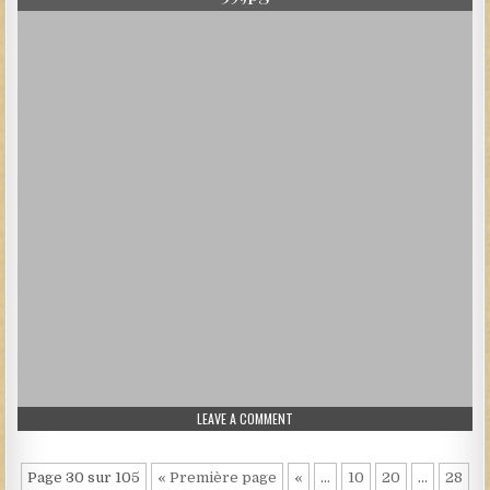
ON 39.JPG
LEAVE A COMMENT
Page 30 sur 105
« Première page
«
…
10
20
…
28