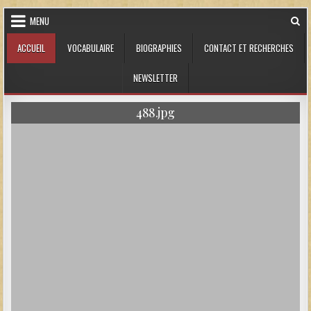
Skip to content
MENU
ACCUEIL
VOCABULAIRE
BIOGRAPHIES
CONTACT ET RECHERCHES
NEWSLETTER
488.jpg