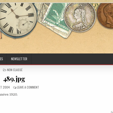
ES
NEWSLETTER
POSTED IN
NON CLASSÉ
489.jpg
ED DATE:
ON 489.JPG
LET 2004
LEAVE A COMMENT
nnées 1920.
5