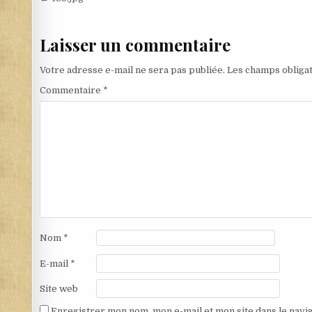
Navigation de l’article
Laisser un commentaire
Votre adresse e-mail ne sera pas publiée.
Les champs obligat
Commentaire
*
Nom
*
E-mail
*
Site web
Enregistrer mon nom, mon e-mail et mon site dans le nav