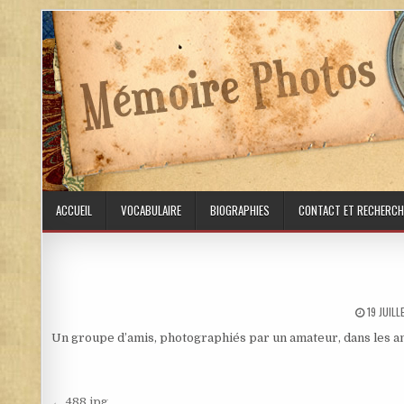
Skip to content
ACCUEIL
VOCABULAIRE
BIOGRAPHIES
CONTACT ET RECHERCH
PUBLISH
19 JUIL
Un groupe d’amis, photographiés par un amateur, dans les a
← 488.jpg