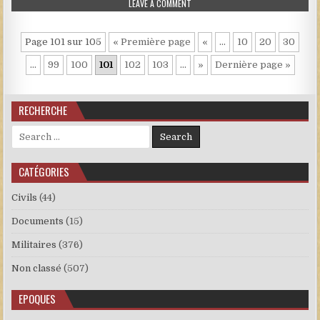
ON 249.JPG
LEAVE A COMMENT
Page 101 sur 105
« Première page
«
…
10
20
30
…
99
100
101
102
103
…
»
Dernière page »
RECHERCHE
Search for:
CATÉGORIES
Civils
(44)
Documents
(15)
Militaires
(376)
Non classé
(507)
EPOQUES