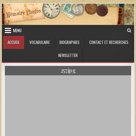
Skip to content
MENU
ACCUEIL
VOCABULAIRE
BIOGRAPHIES
CONTACT ET RECHERCHES
NEWSLETTER
257.jpg