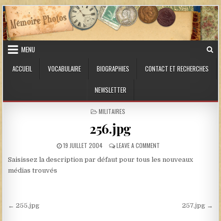
Skip to content
MENU
ACCUEIL
VOCABULAIRE
BIOGRAPHIES
CONTACT ET RECHERCHES
NEWSLETTER
POSTED IN
MILITAIRES
256.jpg
PUBLISHED DATE:
ON 256.JPG
19 JUILLET 2004
LEAVE A COMMENT
Saisissez la description par défaut pour tous les nouveaux
médias trouvés
Navigation de l’article
← 255.jpg
257.jpg →