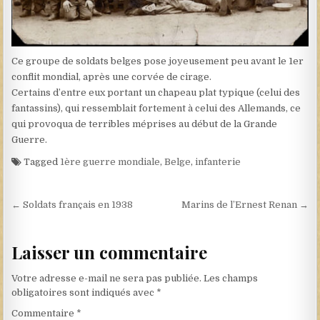
Ce groupe de soldats belges pose joyeusement peu avant le 1er
conflit mondial, après une corvée de cirage.
Certains d’entre eux portant un chapeau plat typique (celui des
fantassins), qui ressemblait fortement à celui des Allemands, ce
qui provoqua de terribles méprises au début de la Grande
Guerre.
Tagged
1ère guerre mondiale
,
Belge
,
infanterie
Navigation de l’article
← Soldats français en 1938
Marins de l’Ernest Renan →
Laisser un commentaire
Votre adresse e-mail ne sera pas publiée.
Les champs
obligatoires sont indiqués avec
*
Commentaire
*