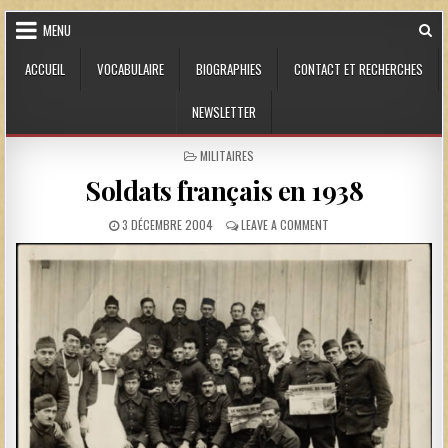
Skip to content
MENU
ACCUEIL
VOCABULAIRE
BIOGRAPHIES
CONTACT ET RECHERCHES
NEWSLETTER
POSTED IN
MILITAIRES
Soldats français en 1938
PUBLISHED DATE:
ON SOLDATS FRANÇAIS E
3 DÉCEMBRE 2004
LEAVE A COMMENT