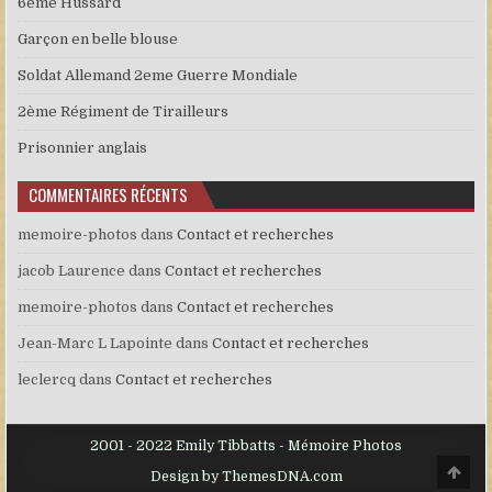
6ème Hussard
Garçon en belle blouse
Soldat Allemand 2eme Guerre Mondiale
2ème Régiment de Tirailleurs
Prisonnier anglais
COMMENTAIRES RÉCENTS
memoire-photos
dans
Contact et recherches
jacob Laurence
dans
Contact et recherches
memoire-photos
dans
Contact et recherches
Jean-Marc L Lapointe
dans
Contact et recherches
leclercq
dans
Contact et recherches
2001 - 2022 Emily Tibbatts - Mémoire Photos
Scro
Design by ThemesDNA.com