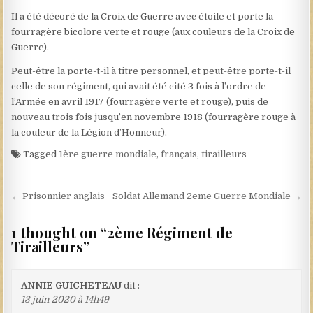
Il a été décoré de la Croix de Guerre avec étoile et porte la
fourragère bicolore verte et rouge (aux couleurs de la Croix de
Guerre).
Peut-être la porte-t-il à titre personnel, et peut-être porte-t-il
celle de son régiment, qui avait été cité 3 fois à l’ordre de
l’Armée en avril 1917 (fourragère verte et rouge), puis de
nouveau trois fois jusqu’en novembre 1918 (fourragère rouge à
la couleur de la Légion d’Honneur).
Tagged
1ère guerre mondiale
,
français
,
tirailleurs
Navigation de l’article
← Prisonnier anglais
Soldat Allemand 2eme Guerre Mondiale →
1 thought on “
2ème Régiment de
Tirailleurs
”
ANNIE GUICHETEAU
dit :
13 juin 2020 à 14h49