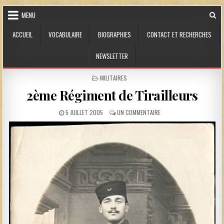
Skip to content
MENU
ACCUEIL
VOCABULAIRE
BIOGRAPHIES
CONTACT ET RECHERCHES
NEWSLETTER
POSTED IN
MILITAIRES
2ème Régiment de Tirailleurs
PUBLISHED DATE:
SUR 2ÈME RÉGIMENT DE T
5 JUILLET 2005
UN COMMENTAIRE