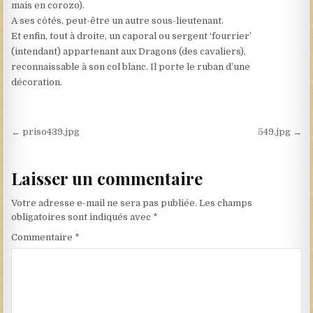
mais en corozo).
A ses côtés, peut-être un autre sous-lieutenant.
Et enfin, tout à droite, un caporal ou sergent ‘fourrier’
(intendant) appartenant aux Dragons (des cavaliers),
reconnaissable à son col blanc. Il porte le ruban d’une
décoration.
Navigation de l’article
← priso439.jpg
549.jpg →
Laisser un commentaire
Votre adresse e-mail ne sera pas publiée.
Les champs
obligatoires sont indiqués avec
*
Commentaire
*