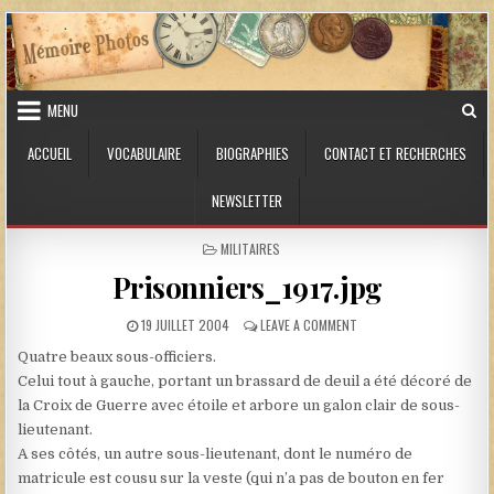
Skip to content
MENU
ACCUEIL
VOCABULAIRE
BIOGRAPHIES
CONTACT ET RECHERCHES
NEWSLETTER
POSTED IN
MILITAIRES
Prisonniers_1917.jpg
PUBLISHED DATE:
ON PRISONNIERS_1917.JP
19 JUILLET 2004
LEAVE A COMMENT
Quatre beaux sous-officiers.
Celui tout à gauche, portant un brassard de deuil a été décoré de
la Croix de Guerre avec étoile et arbore un galon clair de sous-
lieutenant.
A ses côtés, un autre sous-lieutenant, dont le numéro de
matricule est cousu sur la veste (qui n’a pas de bouton en fer