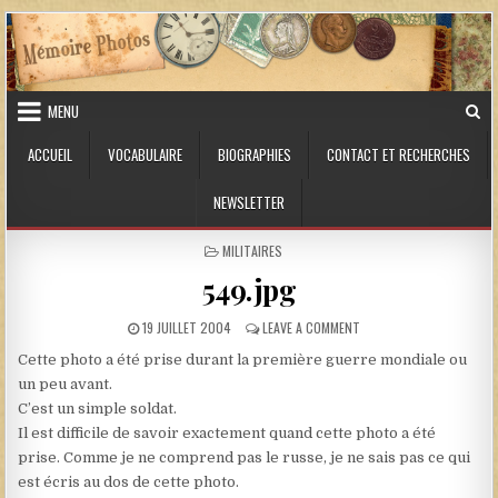
Skip to content
MENU
ACCUEIL
VOCABULAIRE
BIOGRAPHIES
CONTACT ET RECHERCHES
NEWSLETTER
POSTED IN
MILITAIRES
549.jpg
PUBLISHED DATE:
ON 549.JPG
19 JUILLET 2004
LEAVE A COMMENT
Cette photo a été prise durant la première guerre mondiale ou
un peu avant.
C’est un simple soldat.
Il est difficile de savoir exactement quand cette photo a été
prise. Comme je ne comprend pas le russe, je ne sais pas ce qui
est écris au dos de cette photo.