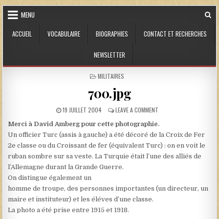
Skip to content
MENU
ACCUEIL
VOCABULAIRE
BIOGRAPHIES
CONTACT ET RECHERCHES
NEWSLETTER
POSTED IN
MILITAIRES
700.jpg
PUBLISHED DATE:
ON 700.JPG
19 JUILLET 2004
LEAVE A COMMENT
Merci à David Amberg pour cette photographie.
Un officier Turc (assis à gauche) a été décoré de la Croix de Fer
2e classe ou du Croissant de fer (équivalent Turc) : on en voit le
ruban sombre sur sa veste. La Turquie était l’une des alliés de
l’Allemagne durant la Grande Guerre.
On distingue également un
homme de troupe, des personnes importantes (un directeur, un
maire et instituteur) et les éléves d’une classe.
La photo a été prise entre 1915 et 1918.