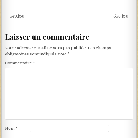
Navigation de l’article
← 549.jpg
556.jpg →
Laisser un commentaire
Votre adresse e-mail ne sera pas publiée.
Les champs
obligatoires sont indiqués avec
*
Commentaire
*
Nom
*