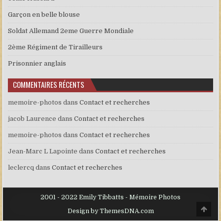
Garçon en belle blouse
Soldat Allemand 2eme Guerre Mondiale
2ème Régiment de Tirailleurs
Prisonnier anglais
COMMENTAIRES RÉCENTS
memoire-photos
dans
Contact et recherches
jacob Laurence
dans
Contact et recherches
memoire-photos
dans
Contact et recherches
Jean-Marc L Lapointe
dans
Contact et recherches
leclercq
dans
Contact et recherches
2001 - 2022 Emily Tibbatts - Mémoire Photos
Scro
Design by ThemesDNA.com