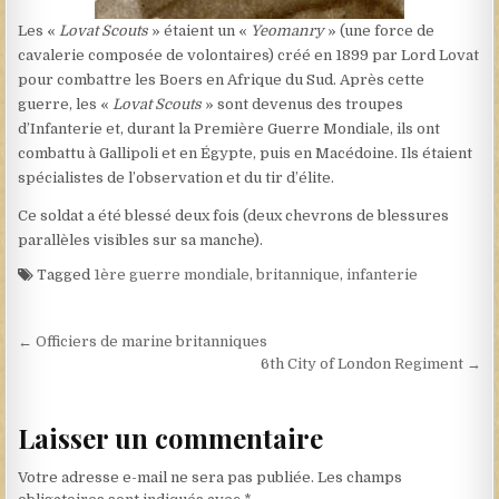
Les «
Lovat Scouts
» étaient un «
Yeomanry
» (une force de
cavalerie composée de volontaires) créé en 1899 par Lord Lovat
pour combattre les Boers en Afrique du Sud. Après cette
guerre, les «
Lovat Scouts
» sont devenus des troupes
d’Infanterie et, durant la Première Guerre Mondiale, ils ont
combattu à Gallipoli et en Égypte, puis en Macédoine. Ils étaient
spécialistes de l’observation et du tir d’élite.
Ce soldat a été blessé deux fois (deux chevrons de blessures
parallèles visibles sur sa manche).
Tagged
1ère guerre mondiale
,
britannique
,
infanterie
Navigation de l’article
← Officiers de marine britanniques
6th City of London Regiment →
Laisser un commentaire
Votre adresse e-mail ne sera pas publiée.
Les champs