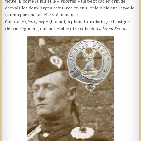
tenue. Il porte le kilt et le «
sporran
» (le petit sac en crin de
cheval), les deux larges ceintures en cuir, et le plaid sur l’épaule,
retenu par une broche volumineuse.
Sur son «
glenngary
» (bonnet) à plumet, on distingue
l’insigne
de son régiment
, qui me semble être celui des
« Lovat Scouts »
.