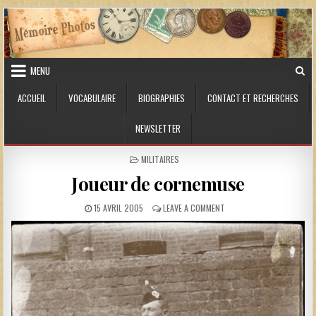
Skip to content
MENU
ACCUEIL
VOCABULAIRE
BIOGRAPHIES
CONTACT ET RECHERCHES
NEWSLETTER
POSTED IN
MILITAIRES
Joueur de cornemuse
PUBLISHED DATE:
ON JOUEUR DE CORNEMUS
15 AVRIL 2005
LEAVE A COMMENT