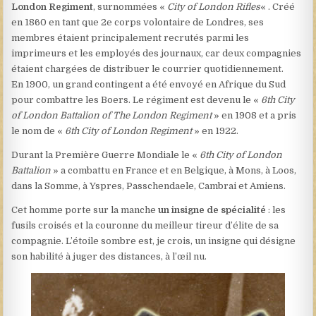
London Regiment
, surnommées «
City of London Rifles
« . Créé
en 1860 en tant que 2e corps volontaire de Londres, ses
membres étaient principalement recrutés parmi les
imprimeurs et les employés des journaux, car deux compagnies
étaient chargées de distribuer le courrier quotidiennement.
En 1900, un grand contingent a été envoyé en Afrique du Sud
pour combattre les Boers. Le régiment est devenu le «
6th City
of London Battalion of The London Regiment
» en 1908 et a pris
le nom de «
6th City of London Regiment
» en 1922.
Durant la Première Guerre Mondiale le «
6th City of London
Battalion
» a combattu en France et en Belgique, à Mons, à Loos,
dans la Somme, à Yspres, Passchendaele, Cambrai et Amiens.
Cet homme porte sur la manche
un insigne de spécialité
: les
fusils croisés et la couronne du meilleur tireur d’élite de sa
compagnie. L’étoile sombre est, je crois, un insigne qui désigne
son habilité à juger des distances, à l’œil nu.