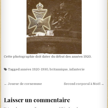
Cette photographie doit dater du début des années 1920.
Tagged
années 1920-1930
,
britannique
,
infanterie
Navigation de l’article
← Joueur de cornemuse
Second corporal à Noël →
Laisser un commentaire