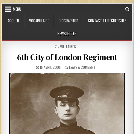
Skip to content
MENU
ACCUEIL
VOCABULAIRE
BIOGRAPHIES
CONTACT ET RECHERCHES
NEWSLETTER
POSTED IN
MILITAIRES
6th City of London Regiment
PUBLISHED DATE:
ON 6TH CITY OF LONDON 
15 AVRIL 2005
LEAVE A COMMENT