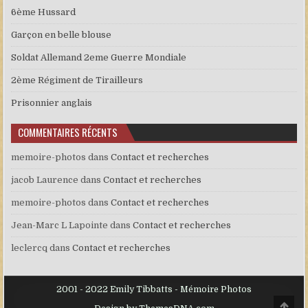
6ème Hussard
Garçon en belle blouse
Soldat Allemand 2eme Guerre Mondiale
2ème Régiment de Tirailleurs
Prisonnier anglais
COMMENTAIRES RÉCENTS
memoire-photos
dans
Contact et recherches
jacob Laurence
dans
Contact et recherches
memoire-photos
dans
Contact et recherches
Jean-Marc L Lapointe
dans
Contact et recherches
leclercq
dans
Contact et recherches
2001 - 2022 Emily Tibbatts - Mémoire Photos
Scro