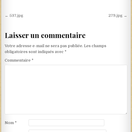
Navigation de l’article
← 537.jpg
279.jpg →
Laisser un commentaire
Votre adresse e-mail ne sera pas publiée.
Les champs
obligatoires sont indiqués avec
*
Commentaire
*
Nom
*