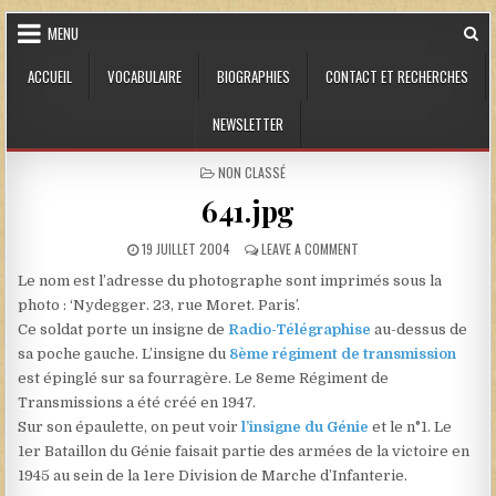
Skip to content
MENU
ACCUEIL
VOCABULAIRE
BIOGRAPHIES
CONTACT ET RECHERCHES
NEWSLETTER
POSTED IN
NON CLASSÉ
641.jpg
PUBLISHED DATE:
ON 641.JPG
19 JUILLET 2004
LEAVE A COMMENT
Le nom est l’adresse du photographe sont imprimés sous la
photo : ‘Nydegger. 23, rue Moret. Paris’.
Ce soldat porte un insigne de
Radio-Télégraphise
au-dessus de
sa poche gauche. L’insigne du
8ème régiment de transmission
est épinglé sur sa fourragère. Le 8eme Régiment de
Transmissions a été créé en 1947.
Sur son épaulette, on peut voir
l’insigne du Génie
et le n°1. Le
1er Bataillon du Génie faisait partie des armées de la victoire en
1945 au sein de la 1ere Division de Marche d’Infanterie.