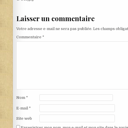
Navigation de l’article
Laisser un commentaire
Votre adresse e-mail ne sera pas publiée.
Les champs obligat
Commentaire
*
Nom
*
E-mail
*
Site web
Enregistrer mon nom, mon e-mail et mon site dans le nav