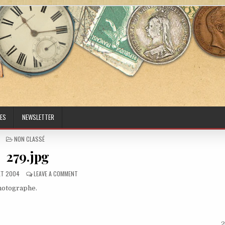
ES
NEWSLETTER
POSTED IN
NON CLASSÉ
279.jpg
ED DATE:
ON 279.JPG
LET 2004
LEAVE A COMMENT
photographe.
2