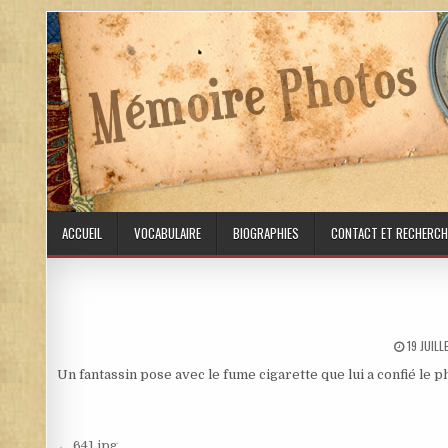
Skip to content
ACCUEIL
VOCABULAIRE
BIOGRAPHIES
CONTACT ET RECHERCH
PUBLISH
19 JUIL
Un fantassin pose avec le fume cigarette que lui a confié le 
← 641.jpg