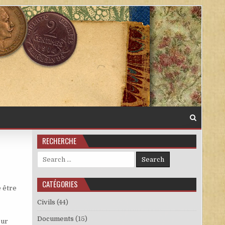
RECHERCHE
Search for:
CATÉGORIES
 être
Civils
(44)
Documents
(15)
eur