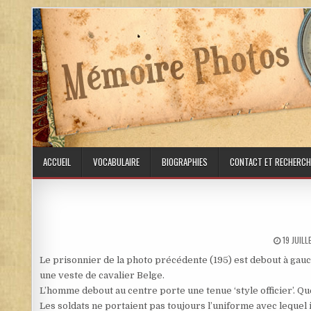
Skip to content
ACCUEIL
VOCABULAIRE
BIOGRAPHIES
CONTACT ET RECHERCH
PUBLISH
19 JUIL
Le prisonnier de la photo précédente (195) est debout à gau
une veste de cavalier Belge.
L’homme debout au centre porte une tenue ‘style officier’. Q
Les soldats ne portaient pas toujours l’uniforme avec lequel il