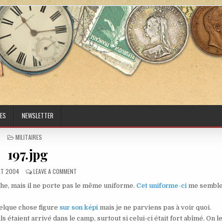
ES
NEWSLETTER
POSTED IN
MILITAIRES
197.jpg
ED DATE:
ON 197.JPG
LET 2004
LEAVE A COMMENT
che, mais il ne porte pas le même uniforme.
Cet uniforme-ci
me semble
uelque chose figure
sur son képi
mais je ne parviens pas à voir quoi.
s étaient arrivé dans le camp, surtout si celui-ci était fort abîmé. On l