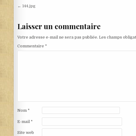
Navigation de l’article
← 144.jpg
Laisser un commentaire
Votre adresse e-mail ne sera pas publiée.
Les champs obligat
Commentaire
*
Nom
*
E-mail
*
Site web