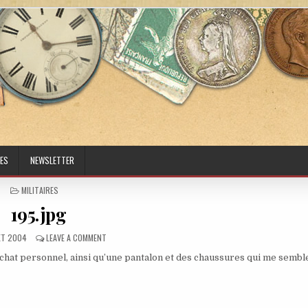
ES
NEWSLETTER
POSTED IN
MILITAIRES
195.jpg
ED DATE:
ON 195.JPG
LET 2004
LEAVE A COMMENT
achat personnel, ainsi qu’une pantalon et des chaussures qui me sembl