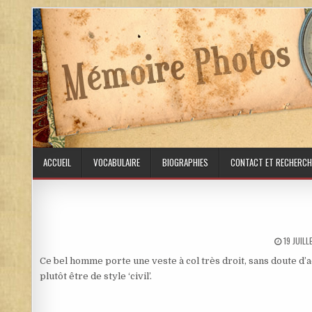
Skip to content
ACCUEIL
VOCABULAIRE
BIOGRAPHIES
CONTACT ET RECHERCH
PUBLISH
19 JUIL
Ce bel homme porte une veste à col très droit, sans doute d’
plutôt être de style ‘civil’.