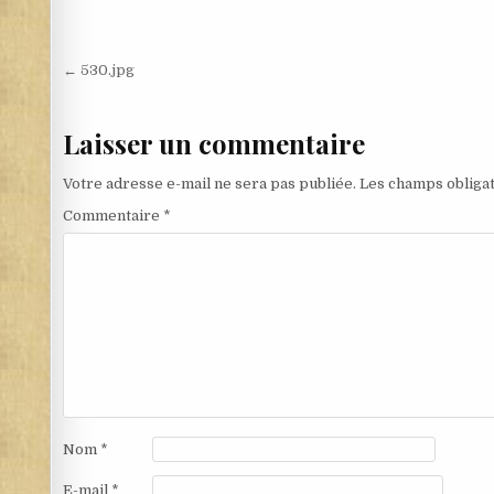
Navigation de l’article
← 530.jpg
Laisser un commentaire
Votre adresse e-mail ne sera pas publiée.
Les champs obligat
Commentaire
*
Nom
*
E-mail
*