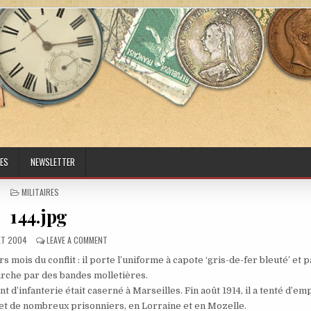
ES
NEWSLETTER
POSTED IN
MILITAIRES
144.jpg
ED DATE:
ON 144.JPG
LET 2004
LEAVE A COMMENT
s mois du conflit : il porte l’uniforme à capote ‘gris-de-fer bleuté’ et 
marche par des bandes molletières.
t d’infanterie était caserné à Marseilles. Fin août 1914, il a tenté d’e
 et de nombreux prisonniers, en Lorraine et en Mozelle.