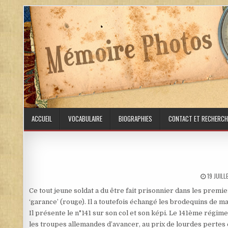
Skip to content
ACCUEIL
VOCABULAIRE
BIOGRAPHIES
CONTACT ET RECHERCH
PUBLISH
19 JUIL
Ce tout jeune soldat a du être fait prisonnier dans les premier
‘garance’ (rouge). Il a toutefois échangé les brodequins de 
Il présente le n°141 sur son col et son képi. Le 141ème régimen
les troupes allemandes d’avancer, au prix de lourdes pertes