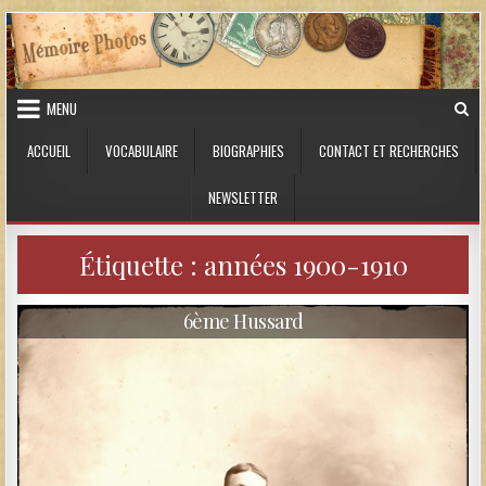
Skip to content
MENU
ACCUEIL
VOCABULAIRE
BIOGRAPHIES
CONTACT ET RECHERCHES
NEWSLETTER
Étiquette :
années 1900-1910
6ème Hussard