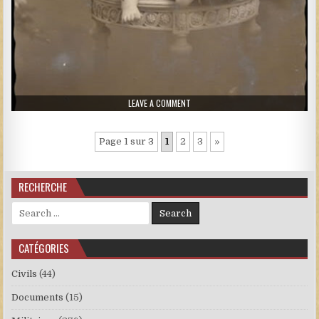
ON PETITE FILLE AU COLLIER
LEAVE A COMMENT
Page 1 sur 3
1
2
3
»
RECHERCHE
Search for:
CATÉGORIES
Civils
(44)
Documents
(15)