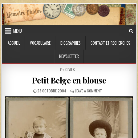
Skip to content
MENU
ACCUEIL
VOCABULAIRE
BIOGRAPHIES
CONTACT ET RECHERCHES
NEWSLETTER
POSTED IN
CIVILS
Petit Belge en blouse
PUBLISHED DATE:
ON PETIT BELGE EN BLO
23 OCTOBRE 2004
LEAVE A COMMENT