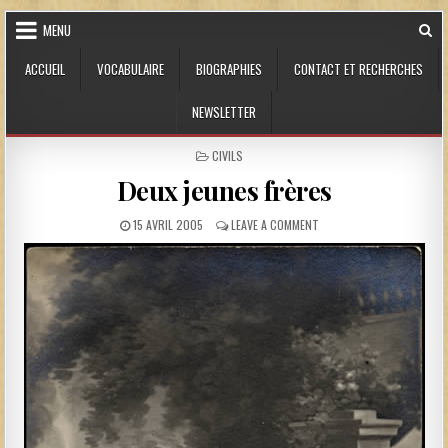
Skip to content
MENU
ACCUEIL
VOCABULAIRE
BIOGRAPHIES
CONTACT ET RECHERCHES
NEWSLETTER
POSTED IN
CIVILS
Deux jeunes frères
PUBLISHED DATE:
ON DEUX JEUNES FRÈRES
15 AVRIL 2005
LEAVE A COMMENT