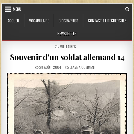
Skip to content
MENU
ACCUEIL
VOCABULAIRE
BIOGRAPHIES
CONTACT ET RECHERCHES
NEWSLETTER
POSTED IN
MILITAIRES
Souvenir d’un soldat allemand 14
PUBLISHED DATE:
ON SOUVENIR D’UN SOLDA
28 AOÛT 2004
LEAVE A COMMENT