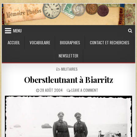
Skip to content
MENU
ACCUEIL
VOCABULAIRE
BIOGRAPHIES
CONTACT ET RECHERCHES
NEWSLETTER
POSTED IN
MILITAIRES
Oberstleutnant à Biarritz
PUBLISHED DATE:
ON OBERSTLEUTNANT À B
28 AOÛT 2004
LEAVE A COMMENT