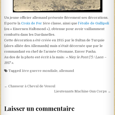
Un jeune officier allemand présente fièrement ses décorations.
Il porte la
Croix de Fer
1ère classe, ainsi que
l’étoile de Gallipoli
(ou « Eisernen Halbmond »), obtenue pour avoir vaillamment
combattu dans les Dardanelles.
Cette décoration a été créée en 1915 par le Sultan de Turquie
(alors alliée des Allemands) mais n’était décernée que par le
commandant en chef de l’armée Ottomane, Enver Pasha.
Au dos de la photo est écrit à la main :
« Niey le Pont (?) / Laon –
1917 »
.
Tagged
1ère guerre mondiale
,
allemand
Navigation de l’article
← Chasseur à Cheval de Vesoul
Lieutenants Machine Gun Corps →
Laisser un commentaire