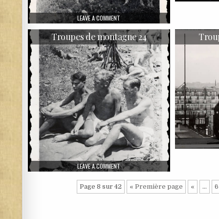
ON TROUPES DE MONTAGNE 19
LEAVE A COMMENT
Troupes de montagne 24
Trou
ON TROUPES DE MONTAGNE 24
LEAVE A COMMENT
Page 8 sur 42
« Première page
«
…
6