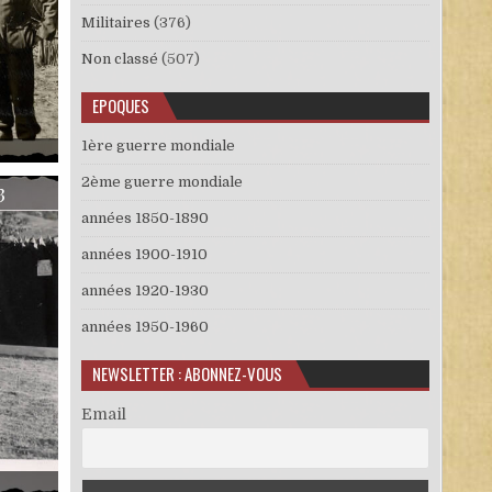
Militaires
(376)
Non classé
(507)
EPOQUES
1ère guerre mondiale
ES DE MONTAGNE 17
2ème guerre mondiale
3
années 1850-1890
années 1900-1910
années 1920-1930
années 1950-1960
NEWSLETTER : ABONNEZ-VOUS
Email
ES DE MONTAGNE 23