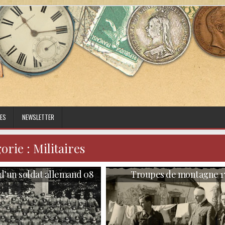
ES
NEWSLETTER
orie :
Militaires
d’un soldat allemand 08
Troupes de montagne 1