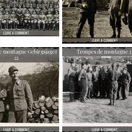
ON SOUVENIR D’UN SOLDAT ALLEMAND 08
LEAVE A COMMENT
7
ON TROUP
LEAVE A COMMENT
e montagne Gebirgsjager
Troupes de montagne 2
22
ON TROUPES DE MONTAGNE GEBIRGSJAGER 22
ON TROUP
LEAVE A COMMENT
LEAVE A COMMENT