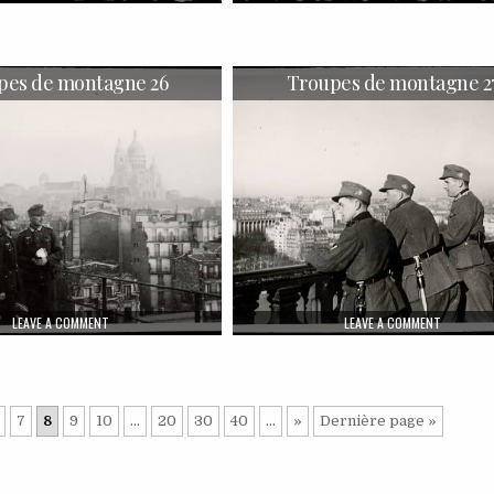
pes de montagne 26
Troupes de montagne 2
ON TROUPES DE MONTAGNE 26
ON TROUP
LEAVE A COMMENT
LEAVE A COMMENT
7
8
9
10
…
20
30
40
…
»
Dernière page »