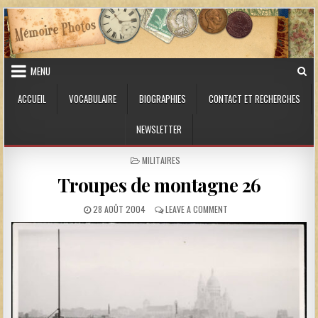
Skip to content
MENU
ACCUEIL
VOCABULAIRE
BIOGRAPHIES
CONTACT ET RECHERCHES
NEWSLETTER
POSTED IN
MILITAIRES
Troupes de montagne 26
PUBLISHED DATE:
ON TROUPES DE MONTAGN
28 AOÛT 2004
LEAVE A COMMENT