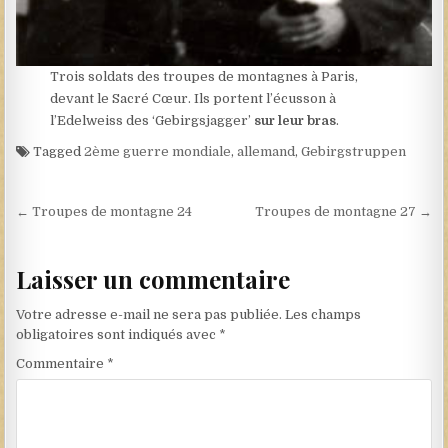
Trois soldats des troupes de montagnes à Paris,
devant le Sacré Cœur. Ils portent l’écusson à
l’Edelweiss des ‘Gebirgsjagger’
sur leur bras
.
Tagged
2ème guerre mondiale
,
allemand
,
Gebirgstruppen
Navigation de l’article
← Troupes de montagne 24
Troupes de montagne 27 →
Laisser un commentaire
Votre adresse e-mail ne sera pas publiée.
Les champs
obligatoires sont indiqués avec
*
Commentaire
*