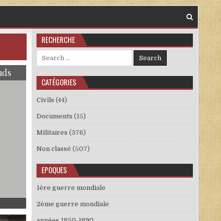
RECHERCHE
Search for:
nds
CATÉGORIES
Civils
(44)
Documents
(15)
Militaires
(376)
Non classé
(507)
EPOQUES
1ère guerre mondiale
TS ET OFFICIERS ALLEMANDS
2ème guerre mondiale
années 1850-1890