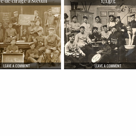
e de cirage à Stettin
171.jpg
ON CORVÉE DE CIRAGE À STETTIN
ON 171.JP
LEAVE A COMMENT
LEAVE A COMMENT