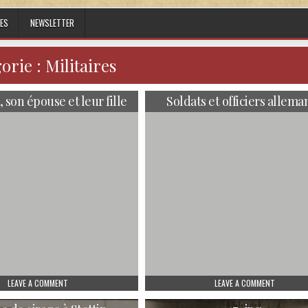
ES
NEWSLETTER
orie :
Militaires
 son épouse et leur fille
Soldats et officiers allema
ON UN SOLDAT, SON ÉPOUSE ET LEUR FILLE
ON SOLDA
LEAVE A COMMENT
LEAVE A COMMENT