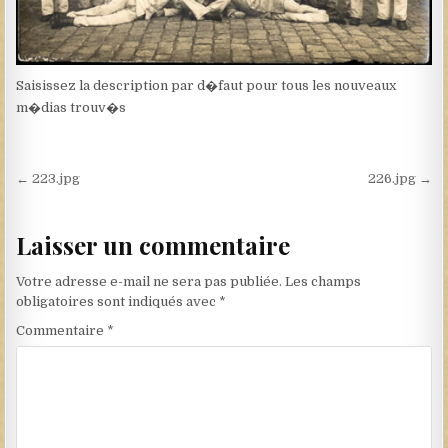
Saisissez la description par d�faut pour tous les nouveaux
m�dias trouv�s
Navigation de l’article
← 223.jpg
226.jpg →
Laisser un commentaire
Votre adresse e-mail ne sera pas publiée.
Les champs
obligatoires sont indiqués avec
*
Commentaire
*