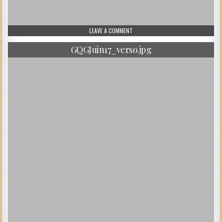
ON LIVRET16.JPG
LEAVE A COMMENT
GQGJuin17_verso.jpg