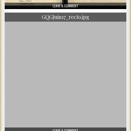
ON LÉON EDOUARD LOUIS HILST
LEAVE A COMMENT
GQGJuin17_recto.jpg
ON GQGJUIN17_RECTO.JPG
LEAVE A COMMENT