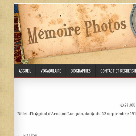
Skip to content
ACCUEIL
VOCABULAIRE
BIOGRAPHIES
CONTACT ET RECHERCH
PUBLIS
27 AOÛ
Billet d’h�pital d’Armand Lucquin, dat� du 22 septembre 19
← 1-01.jpg