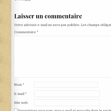
Navigation de l’article
Laisser un commentaire
Votre adresse e-mail ne sera pas publiée.
Les champs obligat
Commentaire
*
Nom
*
E-mail
*
Site web
Enregistrer mon nom, mon e-mail et mon site dans le nav