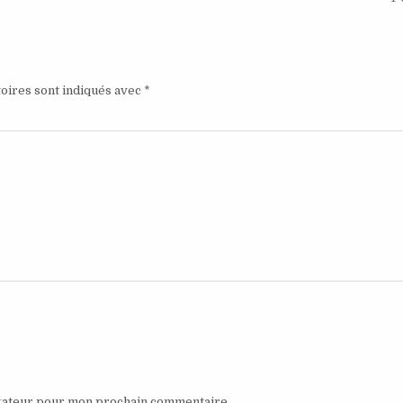
oires sont indiqués avec
*
igateur pour mon prochain commentaire.