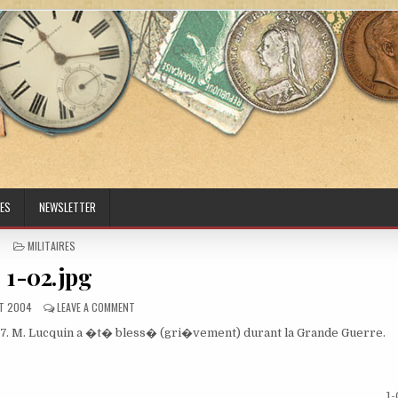
ES
NEWSLETTER
POSTED IN
MILITAIRES
1-02.jpg
HED DATE:
ON 1-02.JPG
T 2004
LEAVE A COMMENT
17. M. Lucquin a �t� bless� (gri�vement) durant la Grande Guerre.
1-