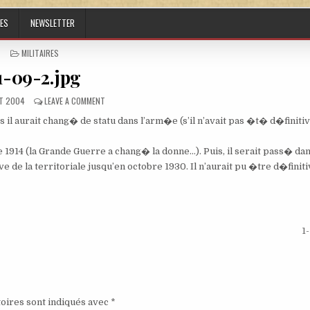
ES
NEWSLETTER
POSTED IN
MILITAIRES
1-09-2.jpg
HED DATE:
ON 1-09-2.JPG
T 2004
LEAVE A COMMENT
il aurait chang� de statu dans l’arm�e (s’il n’avait pas �t� d�finit
e 1914 (la Grande Guerre a chang� la donne…). Puis, il serait pass� da
e de la territoriale jusqu’en octobre 1930. Il n’aurait pu �tre d�fini
1
oires sont indiqués avec
*