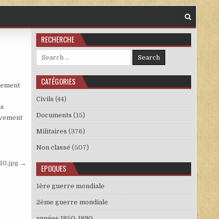
RECHERCHE
Search for:
CATÉGORIES
ivement
Civils
(44)
ns
Documents
(15)
tivement
Militaires
(376)
Non classé
(507)
-10.jpg →
EPOQUES
1ère guerre mondiale
2ème guerre mondiale
années 1850-1890