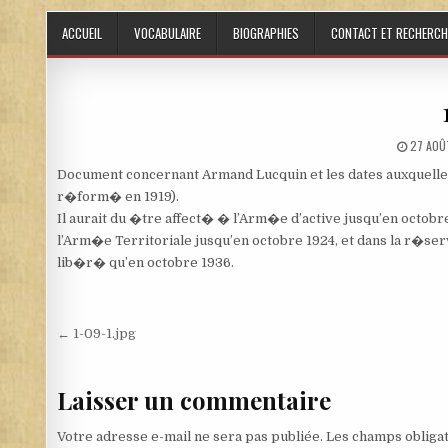
Skip to content
ACCUEIL
VOCABULAIRE
BIOGRAPHIES
CONTACT ET RECHERCH
PUBLIS
27 AOÛ
Document concernant Armand Lucquin et les dates auxquelles 
r�form� en 1919).
Il aurait du �tre affect� � l’Arm�e d’active jusqu’en octobr
l’Arm�e Territoriale jusqu’en octobre 1924, et dans la r�serv
lib�r� qu’en octobre 1936.
Navigation de l’article
← 1-09-1.jpg
Laisser un commentaire
Votre adresse e-mail ne sera pas publiée.
Les champs obligat