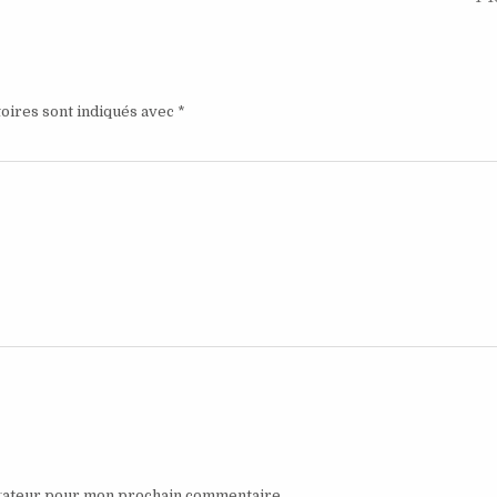
oires sont indiqués avec
*
igateur pour mon prochain commentaire.