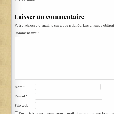
Navigation de l’article
Laisser un commentaire
Votre adresse e-mail ne sera pas publiée.
Les champs obligat
Commentaire
*
Nom
*
E-mail
*
Site web
Enregistrer mon nom, mon e-mail et mon site dans le nav