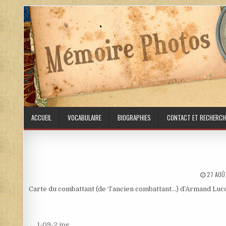
Skip to content
ACCUEIL
VOCABULAIRE
BIOGRAPHIES
CONTACT ET RECHERCH
PUBLIS
27 AOÛ
Carte du combattant (de ‘l’ancien combattant…) d’Armand Lucq
← 1-09-2.jpg