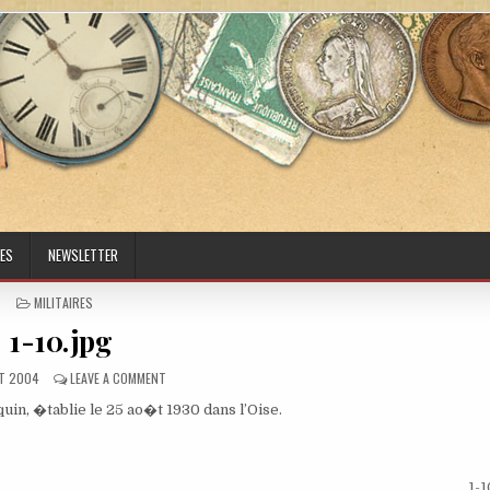
ES
NEWSLETTER
POSTED IN
MILITAIRES
1-10.jpg
HED DATE:
ON 1-10.JPG
T 2004
LEAVE A COMMENT
uin, �tablie le 25 ao�t 1930 dans l’Oise.
1-1