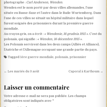
photographe :
Carl Anderson, Wenden
.
Wenden est le nom porté par deux villes allemandes, l’une
située en Basse-Saxe et l’autre dans le Bade-Wurtemberg. Dans
l’une de ces villes se situait un hôpital militaire dans lequel
furent soignés des prisonniers durant la première guerre
mondiale.
Au crayon gris, on a écrit :
« Wendenie, 16 grudnia 1915 »
. C’est du
polonais, qui signifie :
« Wenden, 16 décembre 1915 »
.
Les Polonais servirent dans les deux camps (Alliés et Alliance),
l’Autriche et l’Allemagne occupant une grande partie du pays.
Tagged
1ère guerre mondiale
,
polonais
,
prisonnier
Navigation de l’article
← Les mariés du 3 août
Caporal à Karthoum →
Laisser un commentaire
Votre adresse e-mail ne sera pas publiée.
Les champs
obligatoires sont indiqués avec
*