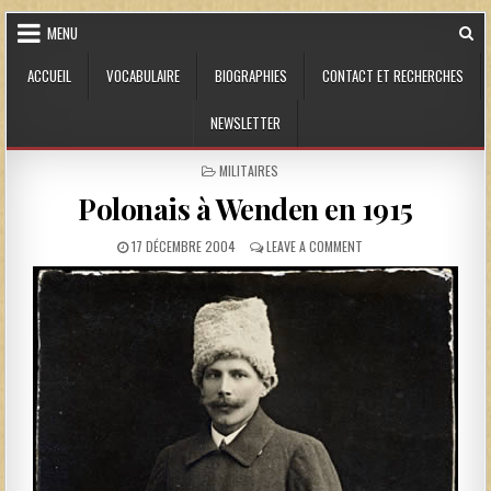
Skip to content
MENU
ACCUEIL
VOCABULAIRE
BIOGRAPHIES
CONTACT ET RECHERCHES
NEWSLETTER
POSTED IN
MILITAIRES
Polonais à Wenden en 1915
PUBLISHED DATE:
ON POLONAIS À WENDEN 
17 DÉCEMBRE 2004
LEAVE A COMMENT