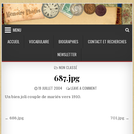
Skip to content
MENU
ACCUEIL
VOCABULAIRE
BIOGRAPHIES
CONTACT ET RECHERCHES
NEWSLETTER
POSTED IN
NON CLASSÉ
687.jpg
PUBLISHED DATE:
ON 687.JPG
19 JUILLET 2004
LEAVE A COMMENT
Un bien joli couple de mariés vers 1910.
Navigation de l’article
← 686.jpg
701.jpg →