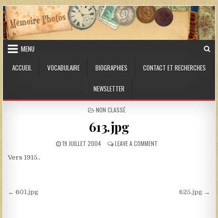
Skip to content
MENU
ACCUEIL
VOCABULAIRE
BIOGRAPHIES
CONTACT ET RECHERCHES
NEWSLETTER
POSTED IN
NON CLASSÉ
613.jpg
PUBLISHED DATE:
ON 613.JPG
19 JUILLET 2004
LEAVE A COMMENT
Vers 1915..
Navigation de l’article
← 601.jpg
625.jpg →