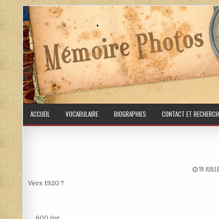
Skip to content
ACCUEIL
VOCABULAIRE
BIOGRAPHIES
CONTACT ET RECHERCH
PUBLISH
19 JUIL
Vers 1920 ?
← 600.jpg