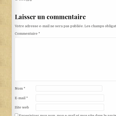
Navigation de l’article
Laisser un commentaire
Votre adresse e-mail ne sera pas publiée.
Les champs obligat
Commentaire
*
Nom
*
E-mail
*
Site web
Enregistrer mon nom, mon e-mail et mon site dans le nav