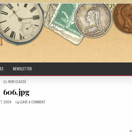
ES
NEWSLETTER
POSTED IN
NON CLASSÉ
606.jpg
ED DATE:
ON 606.JPG
LET 2004
LEAVE A COMMENT
6