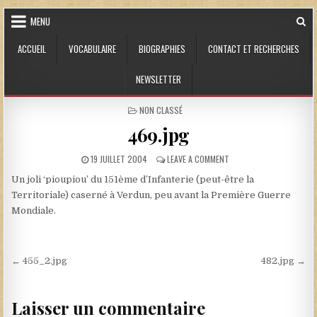
Skip to content
MENU
ACCUEIL
VOCABULAIRE
BIOGRAPHIES
CONTACT ET RECHERCHES
NEWSLETTER
POSTED IN
NON CLASSÉ
469.jpg
PUBLISHED DATE:
ON 469.JPG
19 JUILLET 2004
LEAVE A COMMENT
Un joli ‘pioupiou’ du 151ème d’Infanterie (peut-être la
Territoriale) caserné à Verdun, peu avant la Première Guerre
Mondiale.
Navigation de l’article
← 455_2.jpg
482.jpg →
Laisser un commentaire