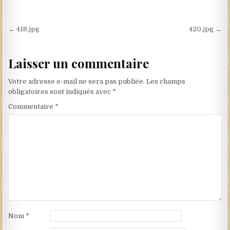
Navigation de l’article
← 418.jpg
420.jpg →
Laisser un commentaire
Votre adresse e-mail ne sera pas publiée.
Les champs
obligatoires sont indiqués avec
*
Commentaire
*
Nom
*