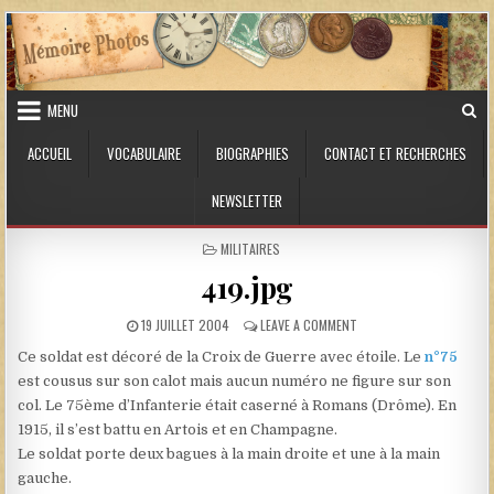
Skip to content
MENU
ACCUEIL
VOCABULAIRE
BIOGRAPHIES
CONTACT ET RECHERCHES
NEWSLETTER
POSTED IN
MILITAIRES
419.jpg
PUBLISHED DATE:
ON 419.JPG
19 JUILLET 2004
LEAVE A COMMENT
Ce soldat est décoré de la Croix de Guerre avec étoile. Le
n°75
est cousus sur son calot mais aucun numéro ne figure sur son
col. Le 75ème d’Infanterie était caserné à Romans (Drôme). En
1915, il s’est battu en Artois et en Champagne.
Le soldat porte deux bagues à la main droite et une à la main
gauche.