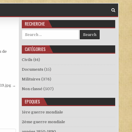
RECHERCHE
Search for:
CATÉGORIES
u de
Civils
(44)
Documents
(15)
Militaires
(376)
19.jpg →
Non classé
(507)
EPOQUES
1ère guerre mondiale
2ème guerre mondiale
années 1850-1890