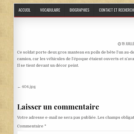
Skip to content
ACCUEIL
VOCABULAIRE
BIOGRAPHIES
CONTACT ET RECHERCH
PUBLISH
19 JUIL
Ce soldat porte deux gros manteau en poils de bête l’un au-des
camion, car les véhicules de l’époque étaient ouverts et n’av
Il se tient devant un décor peint.
Navigation de l’article
← 404.jpg
Laisser un commentaire
Votre adresse e-mail ne sera pas publiée.
Les champs obligat
Commentaire
*