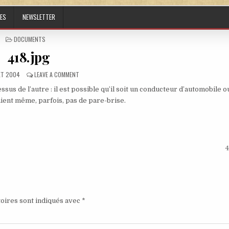
ES
NEWSLETTER
POSTED IN
DOCUMENTS
418.jpg
ED DATE:
ON 418.JPG
LET 2004
LEAVE A COMMENT
sus de l’autre : il est possible qu’il soit un conducteur d’automobile o
aient même, parfois, pas de pare-brise.
4
oires sont indiqués avec
*