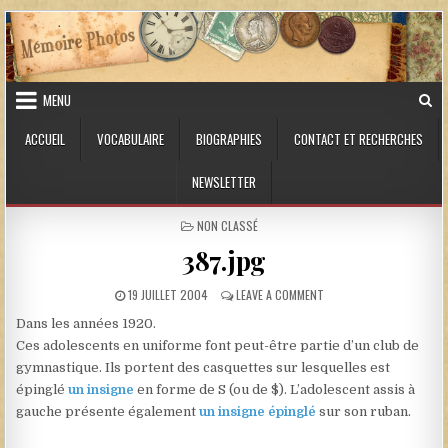
Skip to content
MENU
ACCUEIL
VOCABULAIRE
BIOGRAPHIES
CONTACT ET RECHERCHES
NEWSLETTER
POSTED IN
NON CLASSÉ
387.jpg
PUBLISHED DATE:
ON 387.JPG
19 JUILLET 2004
LEAVE A COMMENT
Dans les années 1920.
Ces adolescents en uniforme font peut-être partie d’un club de
gymnastique. Ils portent des casquettes sur lesquelles est
épinglé
un insigne
en forme de S (ou de $). L’adolescent assis à
gauche présente également
un insigne épinglé
sur son ruban.