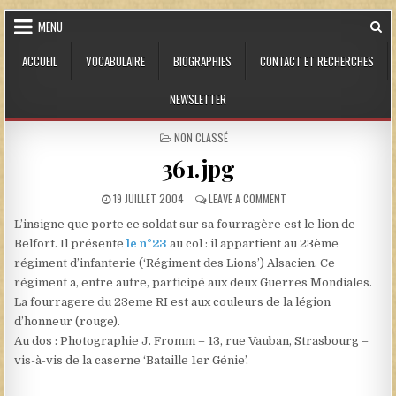
Skip to content
MENU
ACCUEIL
VOCABULAIRE
BIOGRAPHIES
CONTACT ET RECHERCHES
NEWSLETTER
POSTED IN
NON CLASSÉ
361.jpg
PUBLISHED DATE:
ON 361.JPG
19 JUILLET 2004
LEAVE A COMMENT
L’insigne que porte ce soldat sur sa fourragère est le lion de
Belfort. Il présente
le n°23
au col : il appartient au 23ème
régiment d’infanterie (‘Régiment des Lions’) Alsacien. Ce
régiment a, entre autre, participé aux deux Guerres Mondiales.
La fourragere du 23eme RI est aux couleurs de la légion
d’honneur (rouge).
Au dos : Photographie J. Fromm – 13, rue Vauban, Strasbourg –
vis-à-vis de la caserne ‘Bataille 1er Génie’.