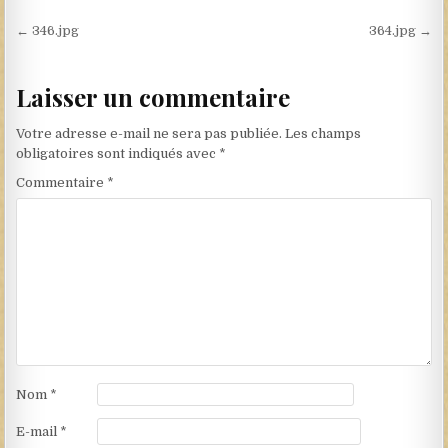
Navigation de l’article
← 346.jpg
364.jpg →
Laisser un commentaire
Votre adresse e-mail ne sera pas publiée.
Les champs
obligatoires sont indiqués avec
*
Commentaire
*
Nom
*
E-mail
*