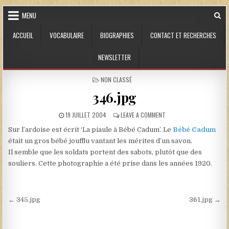
Skip to content
MENU
ACCUEIL
VOCABULAIRE
BIOGRAPHIES
CONTACT ET RECHERCHES
NEWSLETTER
POSTED IN
NON CLASSÉ
346.jpg
PUBLISHED DATE:
ON 346.JPG
19 JUILLET 2004
LEAVE A COMMENT
Sur l’ardoise est écrit ‘La piaule à Bébé Cadum’. Le
Bébé Cadum
était un gros bébé joufflu vantant les mérites d’un savon.
Il semble que les soldats portent des sabots, plutôt que des
souliers. Cette photographie a été prise dans les années 1920.
Navigation de l’article
← 345.jpg
361.jpg →