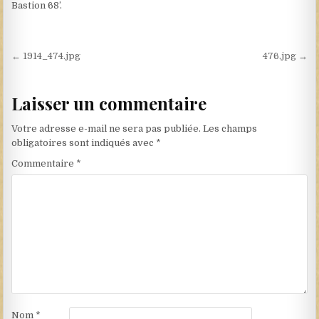
Bastion 68’.
Navigation de l’article
← 1914_474.jpg
476.jpg →
Laisser un commentaire
Votre adresse e-mail ne sera pas publiée.
Les champs
obligatoires sont indiqués avec
*
Commentaire
*
Nom
*