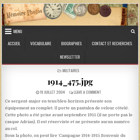
Skip to content
MENU
ACCUEIL
VOCABULAIRE
BIOGRAPHIES
CONTACT ET RECHERCHES
NEWSLETTER
POSTED IN
MILITAIRES
1914_475.jpg
PUBLISHED DATE:
ON 1914_475.JPG
19 JUILLET 2004
LEAVE A COMMENT
Ce sergent-major en tenu bleu-horizon présente son
équipement au complet. Il porte un pantalon de velour côtelé.
Cette photo a été prise avant septembre 1915 (il ne porte pas le
casque Adrian). Il est réserviste et ne présente aucun numéro
au col.
Sous la photo, on peut lire ‘Campagne 1914-1915 Souvenir du