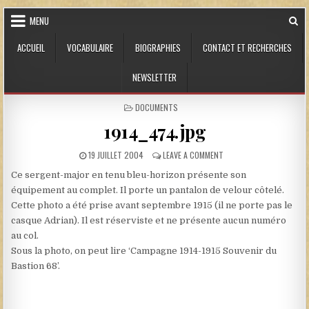
Skip to content
MENU
ACCUEIL
VOCABULAIRE
BIOGRAPHIES
CONTACT ET RECHERCHES
NEWSLETTER
POSTED IN
DOCUMENTS
1914_474.jpg
PUBLISHED DATE:
ON 1914_474.JPG
19 JUILLET 2004
LEAVE A COMMENT
Ce sergent-major en tenu bleu-horizon présente son
équipement au complet. Il porte un pantalon de velour côtelé.
Cette photo a été prise avant septembre 1915 (il ne porte pas le
casque Adrian). Il est réserviste et ne présente aucun numéro
au col.
Sous la photo, on peut lire ‘Campagne 1914-1915 Souvenir du
Bastion 68’.