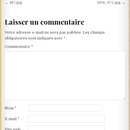
Navigation de l’article
← 187.jpg
1914_475.jpg →
Laisser un commentaire
Votre adresse e-mail ne sera pas publiée.
Les champs
obligatoires sont indiqués avec
*
Commentaire
*
Nom
*
E-mail
*
Site web