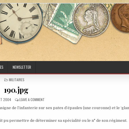
ES
NEWSLETTER
POSTED IN
MILITAIRES
190.jpg
ED DATE:
ON 190.JPG
LET 2004
LEAVE A COMMENT
nsigne de l’infanterie sur ses pates d’épaules (une couronne) et le ‘glan
it pu permettre de déterminer sa spécialité ou le n° de son régiment.