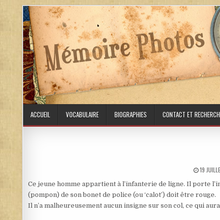
Skip to content
ACCUEIL
VOCABULAIRE
BIOGRAPHIES
CONTACT ET RECHERCH
PUBLISH
19 JUIL
Ce jeune homme appartient à l’infanterie de ligne. Il porte l’i
(pompon) de son bonet de police (ou ‘calot’) doit être rouge.
Il n’a malheureusement aucun insigne sur son col, ce qui aura