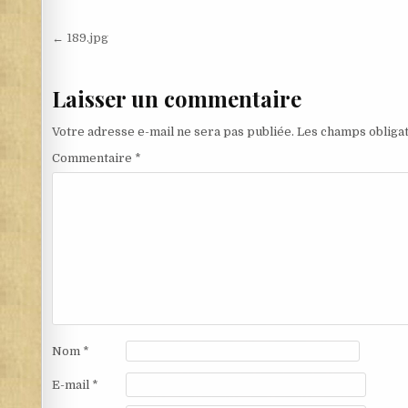
Navigation de l’article
← 189.jpg
Laisser un commentaire
Votre adresse e-mail ne sera pas publiée.
Les champs obligat
Commentaire
*
Nom
*
E-mail
*