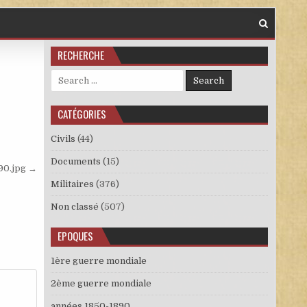
RECHERCHE
Search for:
CATÉGORIES
Civils
(44)
Documents
(15)
90.jpg →
Militaires
(376)
Non classé
(507)
EPOQUES
1ère guerre mondiale
2ème guerre mondiale
années 1850-1890