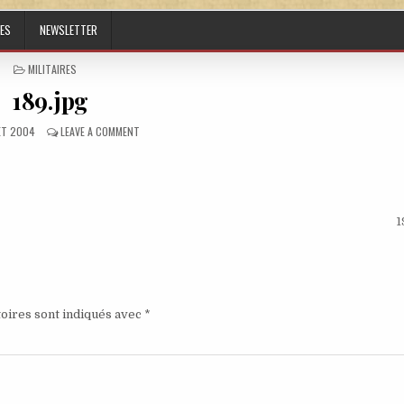
ES
NEWSLETTER
POSTED IN
MILITAIRES
189.jpg
ED DATE:
ON 189.JPG
LET 2004
LEAVE A COMMENT
1
oires sont indiqués avec
*