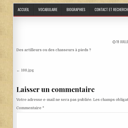
Skip to content
ACCUEIL
VOCABULAIRE
BIOGRAPHIES
CONTACT ET RECHERCH
PUBLISH
19 JUIL
Des artilleurs ou des chasseurs à pieds ?
Navigation de l’article
← 188.jpg
Laisser un commentaire
Votre adresse e-mail ne sera pas publiée.
Les champs obligat
Commentaire
*